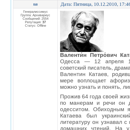
Дата: Пятница, 10.12.2010, 17:
pas
Генералиссимус
Группа: Архивариус
Сообщений:
2554
Репутация:
37
Статус:
Offline
Валенти́н Петро́вич Кат
Одесса — 12 апреля 1
советский писатель, драмат
Валентин Катаев, родив
мере воплощает афориз
можно узнать и понять, ли
Прожив 64 года своей жиз
по манерам и речи он 
одесситом. Обиходным 
Катаева был украински
литературу он узнавал с
домашних чтений. На 