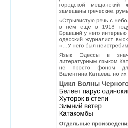
городской мещанский 
замешаны греческие, румы
«Отрывистую речь с неб
в нём ещё в 1918 году
Бравший у него интервью 
одесский журналист выс
«…У него был неистребимы
Язык Одессы в значи
литературным языком Кат
не просто фоном для
Валентина Катаева, но их
Цикл Волны Черног
Белеет парус одиноки
Хуторок в степи
Зимний ветер
Катакомбы
Отдельные произведени