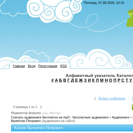
Пятница, 07.08.2026, 10:15
Главная
Вход
Регистрация
RSS
Алфавитный указатель Каталог
#
А
Б
В
Г
Д
Е
Ж
З
И
К
Л
М
Н
О
П
Р
С
Т
У
Новые сообщения
[
·
Страница
1
из
1
1
Модератор форума:
,
pas
Nikoniya
Скачать аудиокниги бесплатно на mp3 - бесплатные аудиокниги
»
Аудиокниги
»
Валентин Петрович
(Аудиокниги на сайте)
Катаев Валентин Петрович