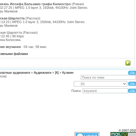
жизнь Иосифа Бальзамо графа Калиостро
(Роман)
02:27:25 | MPEG 1.0 layer 3, 192kbit, 44100Hz Joint Stereo.
рь Маликов
ская Шарлотта
(Рассказ)
0:13:23 | MPEG 1.0 layer 3, 192kbit, 44100Hz Joint Stereo.
рь Маликов
кая Шарлотта (Рассказ)
0:22:45 | 96 kbps
ина Колосова.
мя звучания
- 04 час. 58 мин.
рхивными файлами
платные аудиокниги
»
Аудиокниги
»
[К]
»
Кузмин
роза)
Поиск:
© 2007-202