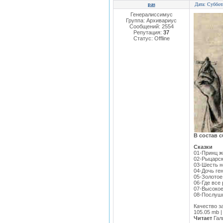
pas
Дата: Суббот
Генералиссимус
Группа: Архивариус
Сообщений:
2554
Репутация:
37
Статус:
Offline
В состав 
Сказки
01-Принц ж
02-Рыцарск
03-Шесть н
04-Дочь ген
05-Золотое
06-Где все
07-Высокое
08-Послуш
Качество за
105.05 mb |
Читает
Гал