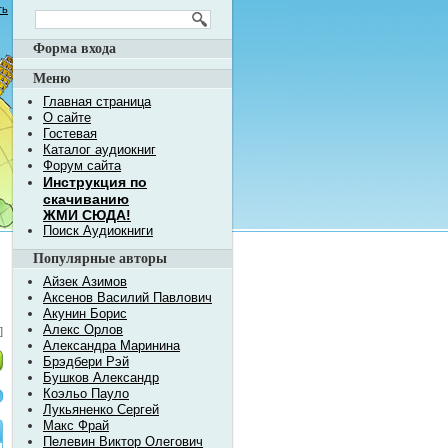
ть
Форма входа
Меню
Главная страница
О сайте
Гостевая
Каталог аудиокниг
Форум сайта
Инструкция по
скачиванию
ЖМИ СЮДА!
Поиск Аудиокниги
Популярные авторы
Айзек Азимов
Аксенов Василий Павлович
Акунин Борис
Алекс Орлов
]
Александра Маринина
Брэдбери Рэй
Бушков Александр
Коэльо Пауло
Лукьяненко Сергей
Макс Фрай
Пелевин Виктор Олегович