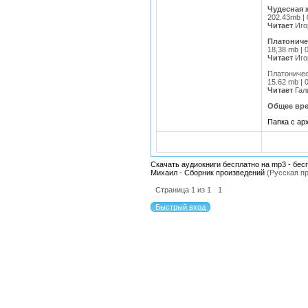
Чудесная 
202.43mb | 
Читает
Иго
Платониче
18,38 mb | 
Читает
Иго
Платоничес
15.62 mb | 
Читает
Гал
Общее вре
Папка с а
Скачать аудиокниги бесплатно на mp3 - бес
Михаил - Сборник произведений
(Русская п
Страница
1
из
1
1