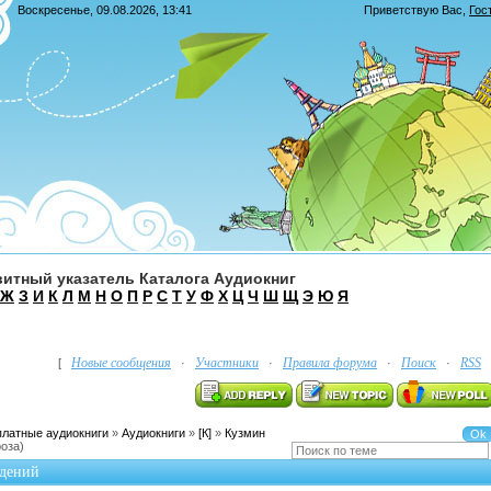
Воскресенье, 09.08.2026, 13:41
Приветствую Вас
,
Гос
итный указатель Каталога Аудиокниг
Ж
З
И
К
Л
М
Н
О
П
Р
С
Т
У
Ф
Х
Ц
Ч
Ш
Щ
Э
Ю
Я
Новые сообщения
Участники
Правила форума
Поиск
RSS
[
·
·
·
·
платные аудиокниги
»
Аудиокниги
»
[К]
»
Кузмин
роза)
едений