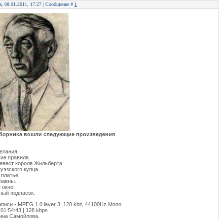
а, 08.01.2011, 17:27 | Сообщение #
1
сборника вошли следующие произведения
елания.
ие правила.
евест короля Жильберта.
уэзского купца.
 платье.
 равны.
 окно.
ный подпасок.
писи - MPEG 1.0 layer 3, 128 kbit, 44100Hz Mono.
 01:54:43 | 128 kbps
ина Самойлова.