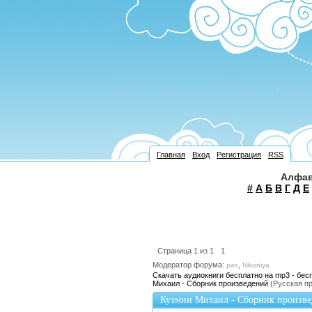
Главная
Вход
Регистрация
RSS
Алфав
#
А
Б
В
Г
Д
Е
Страница
1
из
1
1
Модератор форума:
,
pas
Nikoniya
Скачать аудиокниги бесплатно на mp3 - бес
Михаил - Сборник произведений
(Русская п
Кузмин Михаил - Сборник произв