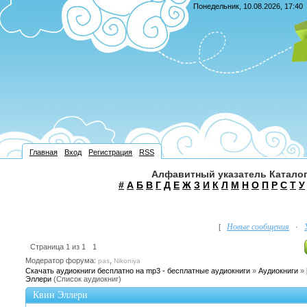
Понедельник, 10.08.2026, 17:40
Главная
Вход
Регистрация
RSS
Алфавитный указатель Каталог
#
А
Б
В
Г
Д
Е
Ж
З
И
К
Л
М
Н
О
П
Р
С
Т
У
Новые сообщения
[
·
Страница
1
из
1
1
Модератор форума:
,
pas
Nikoniya
Скачать аудиокниги бесплатно на mp3 - бесплатные аудиокниги
»
Аудиокниги
»
Эллери
(Список аудиокниг)
Квин Эллери