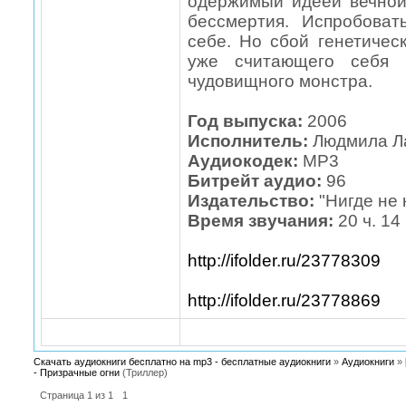
одержимый идеей вечной
бессмертия. Испробова
себе. Но сбой генетиче
уже считающего себя 
чудовищного монстра.
Год выпуска:
2006
Исполнитель:
Людмила Л
Аудиокодек:
MP3
Битрейт аудио:
96
Издательство:
"Нигде не 
Время звучания:
20 ч. 14
http://ifolder.ru/23778309
http://ifolder.ru/23778869
Скачать аудиокниги бесплатно на mp3 - бесплатные аудиокниги
»
Аудиокниги
»
- Призрачные огни
(Триллер)
Страница
1
из
1
1