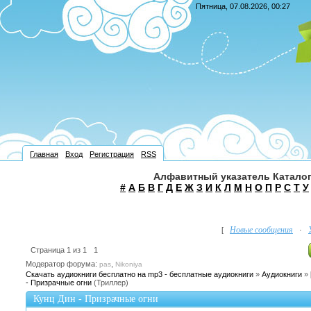
Пятница, 07.08.2026, 00:27
Главная
Вход
Регистрация
RSS
Алфавитный указатель Каталог
#
А
Б
В
Г
Д
Е
Ж
З
И
К
Л
М
Н
О
П
Р
С
Т
У
Новые сообщения
[
·
Страница
1
из
1
1
Модератор форума:
,
pas
Nikoniya
Скачать аудиокниги бесплатно на mp3 - бесплатные аудиокниги
»
Аудиокниги
»
- Призрачные огни
(Триллер)
Кунц Дин - Призрачные огни