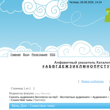
Четверг, 06.08.2026, 14:24
Главная
Вход
Регистрация
RSS
Алфавитный указатель Каталог
#
А
Б
В
Г
Д
Е
Ж
З
И
К
Л
М
Н
О
П
Р
С
Т
У
Новые сообщения
[
·
Страница
1
из
1
1
Модератор форума:
,
pas
Nikoniya
Скачать аудиокниги бесплатно на mp3 - бесплатные аудиокниги
»
Аудиокниги
»
- Сошествие тьмы
(Триллер)
Кунц Дин - Сошествие тьмы