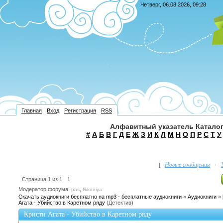
Четверг, 06.08.2026, 09:28
Главная
Вход
Регистрация
RSS
Алфавитный указатель Каталог
#
А
Б
В
Г
Д
Е
Ж
З
И
К
Л
М
Н
О
П
Р
С
Т
У
Новые сообщения
[
·
Страница
1
из
1
1
Модератор форума:
,
pas
Nikoniya
Скачать аудиокниги бесплатно на mp3 - бесплатные аудиокниги
»
Аудиокниги
»
Агата - Убийство в Каретном ряду
(Детектив)
Кристи Агата - Убийство в Каретном ряду