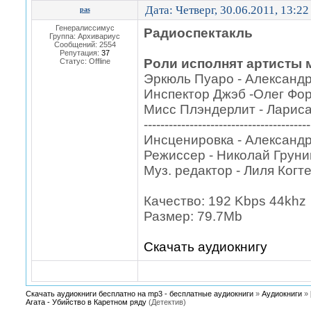
Дата: Четверг, 30.06.2011, 13:2
pas
Генералиссимус
Радиоспектакль
Группа: Архивариус
Сообщений:
2554
Репутация:
37
Роли исполнят артисты 
Статус:
Offline
Эркюль Пуаро - Александр
Инспектор Джэб -Олег Фо
Мисс Плэндерлит - Ларис
----------------------------------------
Инcценировка - Александ
Режиссер - Николай Груни
Муз. редактор - Лиля Когт
Качество: 192 Kbps 44khz
Размер: 79.7Mb
Скачать аудиокнигу
Скачать аудиокниги бесплатно на mp3 - бесплатные аудиокниги
»
Аудиокниги
»
Агата - Убийство в Каретном ряду
(Детектив)