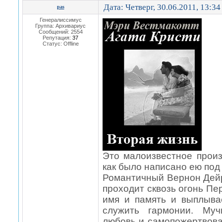
Дата: Четверг, 30.06.2011, 13:3
pas
Генералиссимус
Группа: Архивариус
Сообщений:
2554
Репутация:
37
Статус:
Offline
Это малоизвестное произ
как было написано ею под
Романтичный Вернон Дейр
проходит сквозь огонь Пе
имя и память и выплыва
служить гармонии. Муч
любовь и самопожертвова