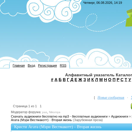
Четверг, 06.08.2026, 14:19
Главная
Вход
Регистрация
RSS
Алфавитный указатель Каталог
#
А
Б
В
Г
Д
Е
Ж
З
И
К
Л
М
Н
О
П
Р
С
Т
У
Новые сообщения
[
·
Страница
1
из
1
1
Модератор форума:
,
pas
Nikoniya
Скачать аудиокниги бесплатно на mp3 - бесплатные аудиокниги
»
Аудиокниги
»
Агата (Мэри Вестмакотт) - Вторая жизнь
(Зарубежная проза)
Кристи Агата (Мэри Вестмакотт) - Вторая жизнь