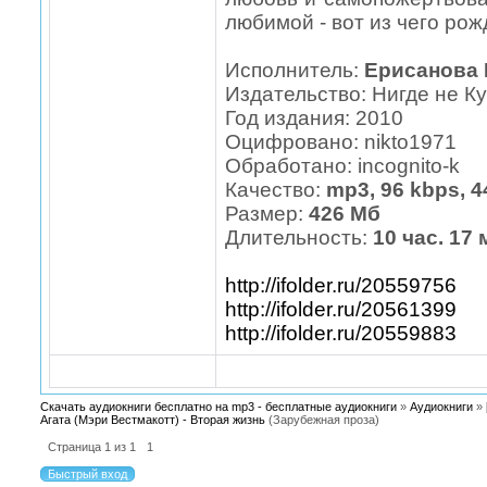
любимой - вот из чего рож
Исполнитель:
Ерисанова
Издательство: Нигде не К
Год издания: 2010
Оцифровано: nikto1971
Обработано: incognito-k
Качество:
mp3, 96 kbps, 
Размер:
426 Мб
Длительность:
10 час. 17 
http://ifolder.ru/20559756
http://ifolder.ru/20561399
http://ifolder.ru/20559883
Скачать аудиокниги бесплатно на mp3 - бесплатные аудиокниги
»
Аудиокниги
»
Агата (Мэри Вестмакотт) - Вторая жизнь
(Зарубежная проза)
Страница
1
из
1
1