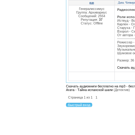
pas
Дата: Четвер
Генералиссимус
Радиоспек
Группа: Архивариус
Сообщений:
2554
Роли испо
Репутация:
37
Иствуд - В
Статус:
Offline
Карлен - О
Старуха - 
Вэорол - С
От автора 
--------------
Режиссер 
Звукорежис
Музыкальны
Шумовое о
Размер: 36
Скачать ау
Скачать аудиокниги бесплатно на mp3 - бес
Агата - Тайна испанской шали
(Детектив)
Страница
1
из
1
1