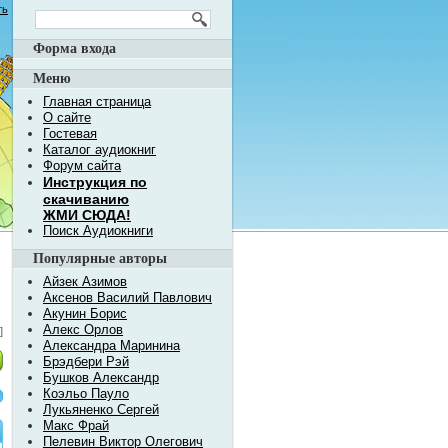
ть
Форма входа
Меню
Главная страница
О сайте
Гостевая
Каталог аудиокниг
Форум сайта
Инструкция по
скачиванию
ЖМИ СЮДА!
Поиск Аудиокниги
Популярные авторы
Айзек Азимов
Аксенов Василий Павлович
Акунин Борис
Алекс Орлов
]
Александра Маринина
Брэдбери Рэй
Бушков Александр
Коэльо Пауло
Лукьяненко Сергей
Макс Фрай
Пелевин Виктор Олегович