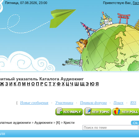
Пятница, 07.08.2026, 23:00
Приветствую Вас
,
Гос
итный указатель Каталога Аудиокниг
Ж
З
И
К
Л
М
Н
О
П
Р
С
Т
У
Ф
Х
Ц
Ч
Ш
Щ
Э
Ю
Я
Новые сообщения
Участники
Правила форума
Поиск
RSS
[
·
·
·
·
платные аудиокниги
»
Аудиокниги
»
[К]
»
Кристи
али