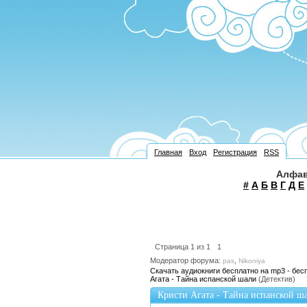
Главная
Вход
Регистрация
RSS
Алфав
#
А
Б
В
Г
Д
Е
Страница
1
из
1
1
Модератор форума:
,
pas
Nikoniya
Скачать аудиокниги бесплатно на mp3 - бес
Агата - Тайна испанской шали
(Детектив)
Кристи Агата - Тайна испанской ш