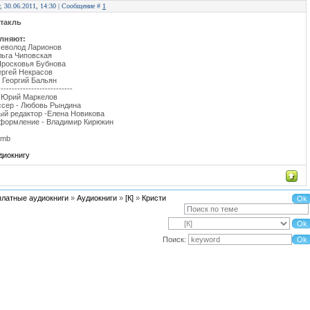
г, 30.06.2011, 14:30 | Сообщение #
1
такль
лняют:
севолод Ларионов
льга Чиповская
Просковья Бубнова
ергей Некрасов
- Георгий Бальян
---------------------------
- Юрий Маркелов
сер - Любовь Рындина
й редактор -Елена Новикова
формление - Владимир Кирюкин
 mb
диокнигу
платные аудиокниги
»
Аудиокниги
»
[К]
»
Кристи
Поиск: