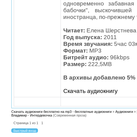
одновременно забавная
бабочки", выскочившей
иностранца, по-прежнему т
Читает:
Елена Шерстнева
Год выпуска:
2011
Время звучания:
5час 03
Формат:
МР3
Битрейт аудио:
96kbps
Размер:
222,5МВ
В архивы добавлено 5% 
Скачать аудиокнигу
Скачать аудиокниги бесплатно на mp3 - бесплатные аудиокниги
»
Аудиокниги
»
Владимир - Интердевочка
(Современная проза)
Страница
1
из
1
1