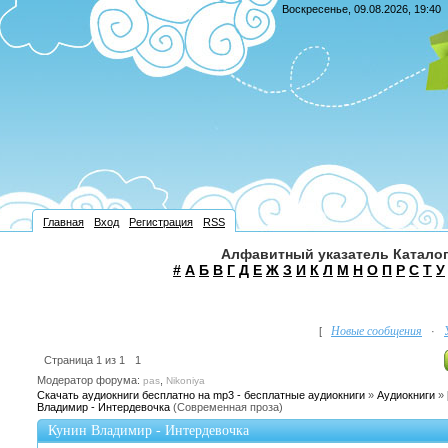
Воскресенье, 09.08.2026, 19:40
Главная
Вход
Регистрация
RSS
Алфавитный указатель Каталог
#
А
Б
В
Г
Д
Е
Ж
З
И
К
Л
М
Н
О
П
Р
С
Т
У
Новые сообщения
[
·
Страница
1
из
1
1
Модератор форума:
,
pas
Nikoniya
Скачать аудиокниги бесплатно на mp3 - бесплатные аудиокниги
»
Аудиокниги
»
Владимир - Интердевочка
(Современная проза)
Кунин Владимир - Интердевочка