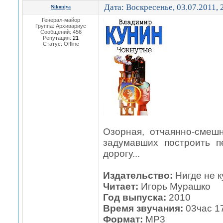
Дата: Воскресенье, 03.07.2011,
Nikoniya
Генерал-майор
Группа: Архивариус
Сообщений:
456
Репутация:
21
Статус:
Offline
Озорная, отчаянно-смеш
задумавших построить 
дорогу...
Издательство:
Нигде не 
Читает:
Игорь Мурашко
Год выпуска:
2010
Время звучания:
03час 1
Формат:
МР3