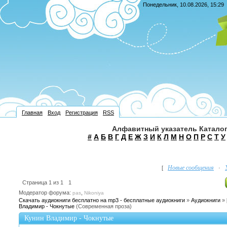
Понедельник, 10.08.2026, 15:29
Главная
Вход
Регистрация
RSS
Алфавитный указатель Каталог
#
А
Б
В
Г
Д
Е
Ж
З
И
К
Л
М
Н
О
П
Р
С
Т
У
Новые сообщения
[
·
Страница
1
из
1
1
Модератор форума:
,
pas
Nikoniya
Скачать аудиокниги бесплатно на mp3 - бесплатные аудиокниги
»
Аудиокниги
»
Владимир - Чокнутые
(Современная проза)
Кунин Владимир - Чокнутые