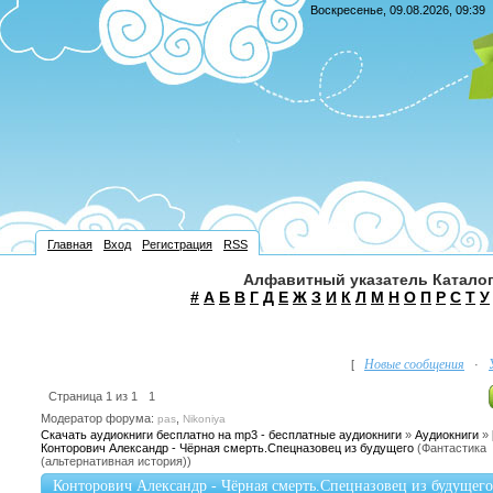
Воскресенье, 09.08.2026, 09:39
Главная
Вход
Регистрация
RSS
Алфавитный указатель Каталог
#
А
Б
В
Г
Д
Е
Ж
З
И
К
Л
М
Н
О
П
Р
С
Т
У
Новые сообщения
[
·
Страница
1
из
1
1
Модератор форума:
,
pas
Nikoniya
Скачать аудиокниги бесплатно на mp3 - бесплатные аудиокниги
»
Аудиокниги
»
Конторович Александр - Чёрная смерть.Спецназовец из будущего
(Фантастика
(альтернативная история))
Конторович Александр - Чёрная смерть.Спецназовец из будущего