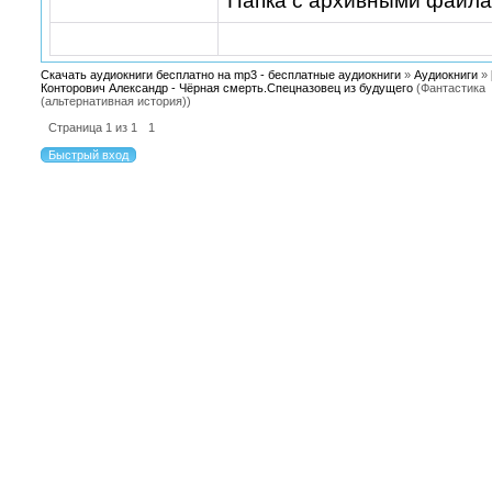
Папка с архивными файл
Скачать аудиокниги бесплатно на mp3 - бесплатные аудиокниги
»
Аудиокниги
»
Конторович Александр - Чёрная смерть.Спецназовец из будущего
(Фантастика
(альтернативная история))
Страница
1
из
1
1