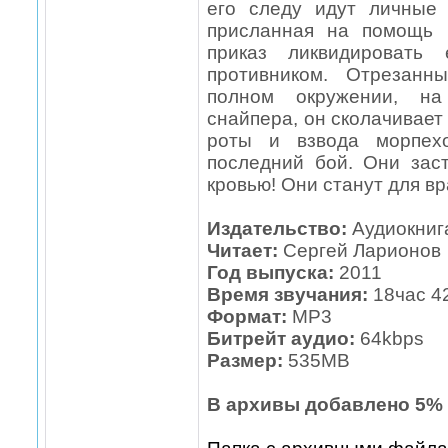
его следу идут личные
присланная на помощь 
приказ ликвидировать 
противником. Отрезанн
полном окружении, на
снайпера, он сколачивает
роты и взвода морпех
последний бой. Они зас
кровью! Они станут для в
Издательство:
Аудиокниг
Читает:
Сергей Ларионов
Год выпуска:
2011
Время звучания:
18час 4
Формат:
МР3
Битрейт аудио:
64kbps
Размер:
535МВ
В архивы добавлено 5% 