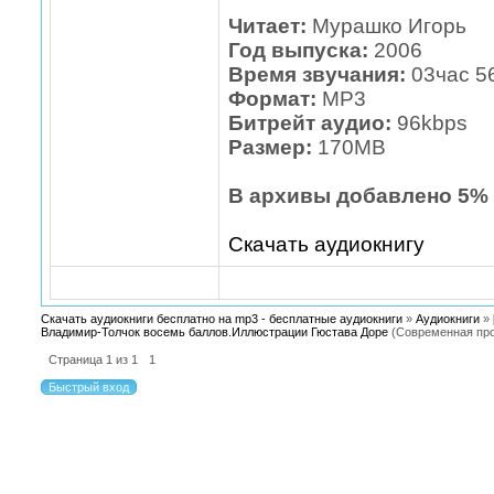
Читает:
Мурашко Игорь
Год выпуска:
2006
Время звучания:
03час 5
Формат:
МР3
Битрейт аудио:
96kbps
Размер:
170МВ
В архивы добавлено 5% 
Скачать аудиокнигу
Скачать аудиокниги бесплатно на mp3 - бесплатные аудиокниги
»
Аудиокниги
»
Владимир-Толчок восемь баллов.Иллюстрации Гюстава Доре
(Современная про
Страница
1
из
1
1