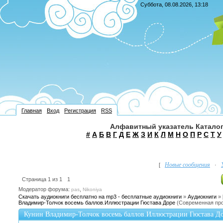
Суббота, 08.08.2026, 13:18
Главная
Вход
Регистрация
RSS
Алфавитный указатель Каталог
#
А
Б
В
Г
Д
Е
Ж
З
И
К
Л
М
Н
О
П
Р
С
Т
У
Новые сообщения
[
·
Страница
1
из
1
1
Модератор форума:
,
pas
Nikoniya
Скачать аудиокниги бесплатно на mp3 - бесплатные аудиокниги
»
Аудиокниги
»
Владимир-Толчок восемь баллов.Иллюстрации Гюстава Доре
(Современная про
Кунин Владимир-Толчок восемь баллов.Иллюстрации Гюстава Д