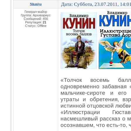
Дата: Суббота, 23.07.2011, 14:
Nikoniya
Генерал-майор
Группа: Архивариус
Сообщений:
456
Репутация:
21
Статус:
Offline
«Толчок восемь бал
одновременно забавная 
мальчике-сироте и его
утраты и обретения, в
истинной отцовской люб
«Иллюстрации Гюста
насмешливый рассказ о м
осознавшем, что есть-то, 