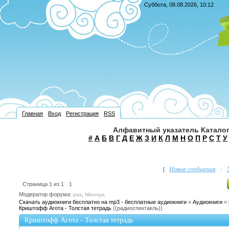
Суббота, 08.08.2026, 10:12
Главная
Вход
Регистрация
RSS
Алфавитный указатель Каталог
#
А
Б
В
Г
Д
Е
Ж
З
И
К
Л
М
Н
О
П
Р
С
Т
У
Новые сообщения
[
·
Страница
1
из
1
1
Модератор форума:
,
pas
Nikoniya
Скачать аудиокниги бесплатно на mp3 - бесплатные аудиокниги
»
Аудиокниги
»
Криштофф Агота - Толстая тетрадь
((радиоспектакль))
Криштофф Агота - Толстая тетрадь