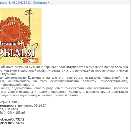
льник, 31.03.2008, 18:22 | Сообщение #
1
ной книге Михаила Кузьмина "Крылья" рассматривается актуальная во все времена
 отношение к однополой любви. И делается это с присущей автору психологической
и глубиной.
ная деятельность Кузмина в начале его творчества, оставаясь неизменной и в
ем, основывалась на трех основополагающих аспектах: гомосексуализме,
 и прекрасной ясности.
ылья», содержавший своего рода опыт гомосексуального воспитания, произвел
ературного скандала и надолго определил Кузмину в широких кругах репутацию
 одиозную и однозначную, вызвав травлю в печати.
митрий Савин
ельность звучания
: 03:14:14
p3, 128 Kbps
78мб +3%= 183мб
.ifolder.ru/5873242
.ifolder.ru/5873244