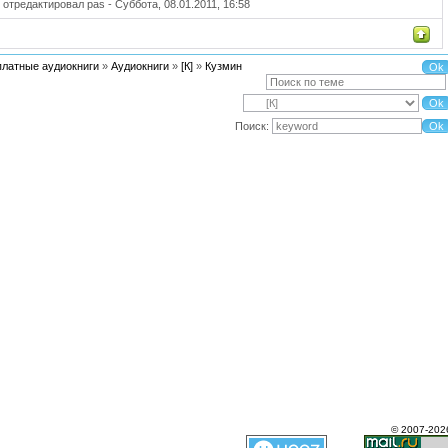
 отредактировал
pas
-
Суббота, 08.01.2011, 16:58
платные аудиокниги
»
Аудиокниги
»
[К]
»
Кузмин
Поиск:
© 2007-202