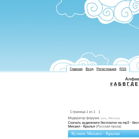
Главная
Вход
Регистрация
RSS
Алфав
#
А
Б
В
Г
Д
Е
Страница
1
из
1
1
Модератор форума:
,
pas
Nikoniya
Скачать аудиокниги бесплатно на mp3 - бес
Михаил - Крылья
(Русская проза)
Кузмин Михаил - Крылья