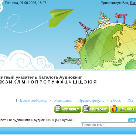
Пятница, 07.08.2026, 15:27
Приветствую Вас
,
Гос
итный указатель Каталога Аудиокниг
Ж
З
И
К
Л
М
Н
О
П
Р
С
Т
У
Ф
Х
Ц
Ч
Ш
Щ
Э
Ю
Я
Новые сообщения
Участники
Правила форума
Поиск
RSS
[
·
·
·
·
платные аудиокниги
»
Аудиокниги
»
[К]
»
Кузмин