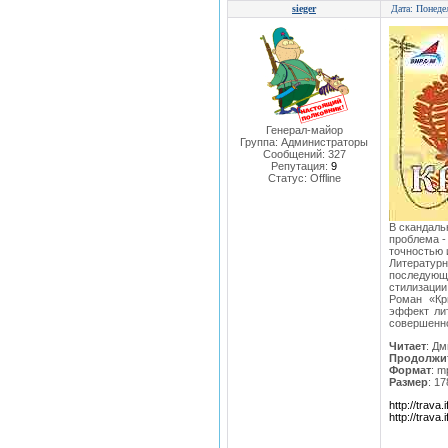
sieger
Дата: Понеде
Генерал-майор
Группа: Администраторы
Сообщений:
327
Репутация:
9
Статус:
Offline
В скандаль
проблема -
точностью 
Литератур
последующ
стилизации
Роман «Кр
эффект лит
совершенно
Читает
: Д
Продолжит
Формат
: m
Размер
: 1
http://trava
http://trava