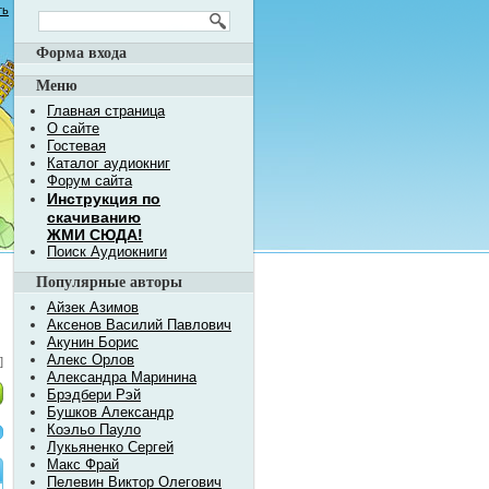
ть
Форма входа
Меню
Главная страница
О сайте
Гостевая
Каталог аудиокниг
Форум сайта
Инструкция по
скачиванию
ЖМИ СЮДА!
Поиск Аудиокниги
Популярные авторы
Айзек Азимов
Аксенов Василий Павлович
Акунин Борис
Алекс Орлов
]
Александра Маринина
Брэдбери Рэй
Бушков Александр
Коэльо Пауло
Лукьяненко Сергей
Макс Фрай
Пелевин Виктор Олегович