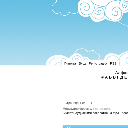
Главная
Вход
Регистрация
RSS
Алфав
#
А
Б
В
Г
Д
Е
Страница
1
из
1
1
Модератор форума:
,
pas
Nikoniya
Скачать аудиокниги бесплатно на mp3 - бес