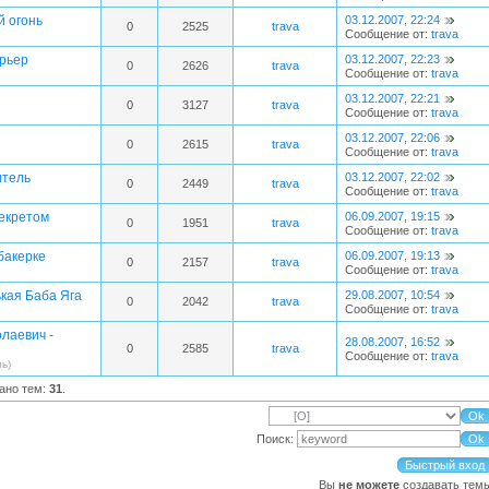
й огонь
03.12.2007, 22:24
0
2525
trava
Сообщение от:
trava
урьер
03.12.2007, 22:23
0
2626
trava
Сообщение от:
trava
03.12.2007, 22:21
0
3127
trava
Сообщение от:
trava
и
03.12.2007, 22:06
0
2615
trava
Сообщение от:
trava
итель
03.12.2007, 22:02
0
2449
trava
Сообщение от:
trava
секретом
06.09.2007, 19:15
0
1951
trava
Сообщение от:
trava
абакерке
06.09.2007, 19:13
0
2157
trava
Сообщение от:
trava
кая Баба Яга
29.08.2007, 10:54
0
2042
trava
Сообщение от:
trava
лаевич -
28.08.2007, 16:52
0
2585
trava
Сообщение от:
trava
ь)
зано тем:
31
.
Поиск:
Вы
не можете
создавать тем