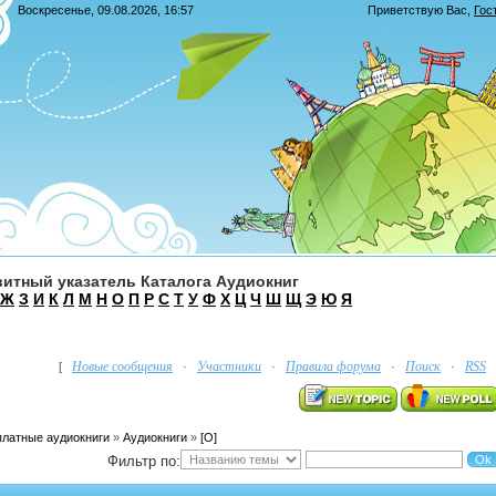
Воскресенье, 09.08.2026, 16:57
Приветствую Вас
,
Гос
итный указатель Каталога Аудиокниг
Ж
З
И
К
Л
М
Н
О
П
Р
С
Т
У
Ф
Х
Ц
Ч
Ш
Щ
Э
Ю
Я
Новые сообщения
Участники
Правила форума
Поиск
RSS
[
·
·
·
·
платные аудиокниги
»
Аудиокниги
»
[О]
Фильтр по: