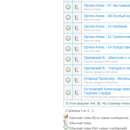
Орлов Алекс - 07 Застывши
Фантастика
Орлов Алекс - 08 Особый к
Фантастика
Орлов Алекс - 10 Наемник
Фантастика
Орлов Алекс - 12 Грабител
Фантастика
Орлов Алекс - 14 Представ
Фантастика
Одоевский В. - Шкатулка с 
Сказка (радиоспектакль)
Одоевский В. - Городок в т
Сказка (радиоспектакль)
Отфрид Пройслер - Малень
Сказка (радиоспектакль)
Островский Александр Нико
Горячее Сердце
Русская Классика (радиоспектакл
В этом форуме тем:
31
. На странице пока
Страница
1
из
1
1
Обычная тема (Есть новые сообщения)
Обычная тема
Обычная тема (Нет новых сообщений)