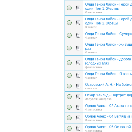
Олди Генри Лайон - Герой 
один. Том 1. Жертвы
Фантастика
Олди Генри Лайон - Герой 
один. Том 2. Жрецы
Фэнтези
Олди Генри Лайон - Сумерк
Фэнтези
Олди Генри Лайон - Живущ
раз
Фэнтези
Олди Генри Лайон - Дорога 
голодных глаз
фантастика
Олди Генри Лайон - Я возь
Фэнтези
Островский А. Н. - На бойко
классика
Оскар Уайльд - Портрет До
Зарубежная проза
Орлов Алекс - 02 Атака тен
Фантастика
Орлов Алекс - 04 Взгляд из
Фантастика
Орлов Алекс - 05 Основной
Фантастика