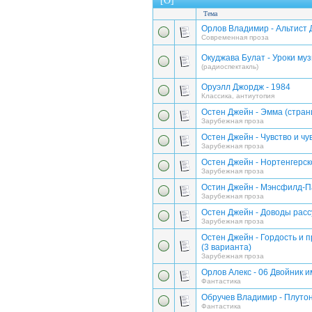
[О]
Тема
Орлов Владимир - Альтист
Современная проза
Окуджава Булат - Уроки му
(радиоспектакль)
Оруэлл Джордж - 1984
Классика, антиутопия
Остен Джейн - Эмма (стра
Зарубежная проза
Остен Джейн - Чувство и чу
Зарубежная проза
Остен Джейн - Нортенгерск
Зарубежная проза
Остин Джейн - Мэнсфилд-П
Зарубежная проза
Остен Джейн - Доводы расс
Зарубежная проза
Остен Джейн - Гордость и 
(3 варианта)
Зарубежная проза
Орлов Алекс - 06 Двойник 
Фантастика
Обручев Владимир - Плуто
Фантастика