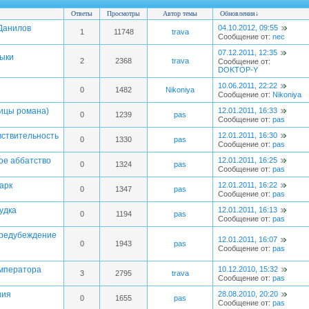
Ответы
Просмотры
Автор темы
Обновления
↓
 Данилов
04.10.2012, 09:55
1
11748
trava
Сообщение от:
nec
07.12.2011, 12:35
зыки
2
2368
trava
Сообщение от:
DOKTOP-Y
10.06.2011, 22:22
0
1482
Nikoniya
Сообщение от:
Nikoniya
ницы романа)
12.01.2011, 16:33
0
1239
pas
Сообщение от:
pas
вствительность
12.01.2011, 16:30
0
1330
pas
Сообщение от:
pas
ое аббатство
12.01.2011, 16:25
0
1324
pas
Сообщение от:
pas
арк
12.01.2011, 16:22
0
1347
pas
Сообщение от:
pas
удка
12.01.2011, 16:13
0
1194
pas
Сообщение от:
pas
предубеждение
12.01.2011, 16:07
0
1943
pas
Сообщение от:
pas
императора
10.12.2010, 15:32
3
2795
trava
Сообщение от:
pas
ния
28.08.2010, 20:20
0
1655
pas
Сообщение от:
pas