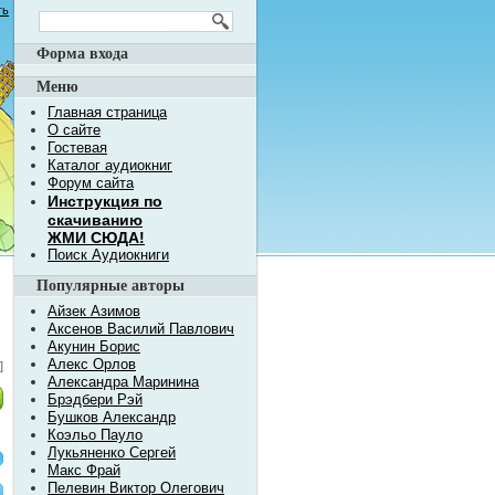
ть
Форма входа
Меню
Главная страница
О сайте
Гостевая
Каталог аудиокниг
Форум сайта
Инструкция по
скачиванию
ЖМИ СЮДА!
Поиск Аудиокниги
Популярные авторы
Айзек Азимов
Аксенов Василий Павлович
Акунин Борис
Алекс Орлов
]
Александра Маринина
Брэдбери Рэй
Бушков Александр
Коэльо Пауло
Лукьяненко Сергей
Макс Фрай
Пелевин Виктор Олегович