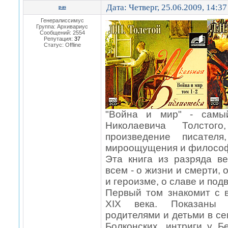
Дата: Четверг, 25.06.2009, 14:3
pas
Генералиссимус
Группа: Архивариус
Сообщений:
2554
Репутация:
37
Статус:
Offline
"Война и мир" - самы
Николаевича Толстог
произведение писателя
мироощущения и филосо
Эта книга из разряда в
всем - о жизни и смерти, 
и героизме, о славе и подв
Первый том знакомит с
XIX века. Показаны 
родителями и детьми в се
Болконских, интриги у Б