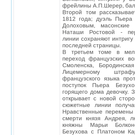
фрейлины А.П.Шерер, бал
Второй том рассказыва
1812 года; дуэль Пьер
Долоховым, масонские
Наташи Ростовой - пе
линии сохраняют интригу
последней страницы.
В третьем томе в мель
переход французских в
Смоленска, Бородинска
Лицемерному штраф
французского языка про
поступок Пьера Безухо
горящего дома девочку. 
открывает с новой стор
сюжетные линии получа
Нравственные перемены
смерти князя Андрея, 
княжны Марьи Болконс
Безухова с Платоном К