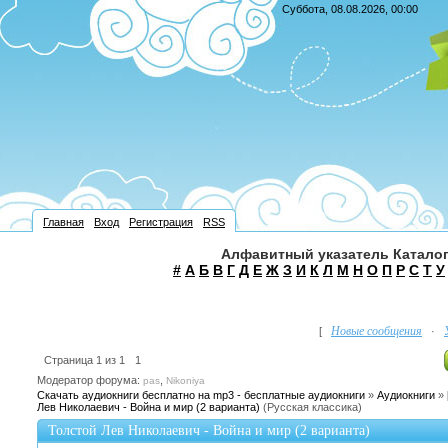
Суббота, 08.08.2026, 00:00
Главная
Вход
Регистрация
RSS
Алфавитный указатель Каталог
#
А
Б
В
Г
Д
Е
Ж
З
И
К
Л
М
Н
О
П
Р
С
Т
У
Новые сообщения
[
·
Страница
1
из
1
1
Модератор форума:
,
pas
Nikoniya
Скачать аудиокниги бесплатно на mp3 - бесплатные аудиокниги
»
Аудиокниги
»
Лев Николаевич - Война и мир (2 варианта)
(Русская классика)
Толстой Лев Николаевич - Война и мир (2 варианта)