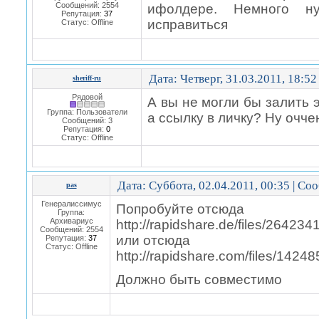
Сообщений:
2554
ифолдере. Немного ну
Репутация:
37
исправиться
Статус:
Offline
Дата: Четверг, 31.03.2011, 18:5
sheriff-ru
Рядовой
А вы не могли бы залить 
Группа: Пользователи
а ссылку в личку? Ну очче
Сообщений:
3
Репутация:
0
Статус:
Offline
Дата: Суббота, 02.04.2011, 00:35 | С
pas
Генералиссимус
Попробуйте отсюда
Группа:
Архивариус
http://rapidshare.de/files/264234
Сообщений:
2554
или отсюда
Репутация:
37
Статус:
Offline
http://rapidshare.com/files/1424
Должно быть совместимо