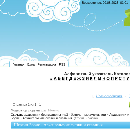
Воскресенье, 09.08.2026, 01:01
Главная
Вход
Регистрация
RSS
Алфавитный указатель Каталог
#
А
Б
В
Г
Д
Е
Ж
З
И
К
Л
М
Н
О
П
Р
С
Т
У
Новые сообщения
[
·
Страница
1
из
1
1
Модератор форума:
,
pas
Nikoniya
Скачать аудиокниги бесплатно на mp3 - бесплатные аудиокниги
»
Аудиокниги
»
Борис - Архангельские сказки и сказания.
(Стихи | Сказки)
Шергин Борис - Архангельские сказки и сказания.