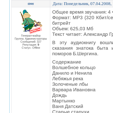
Дата: Понедельник, 07.04.2008,
sieger
Общее время звучания: 4 
Формат: MP3 (320 Кбит/с
битрейт
Объем: 625,03 Мб
Текст читает: Александр 
Генерал-майор
Группа: Администраторы
В эту аудиокнигу вошл
Сообщений:
327
Репутация:
9
сказания знатока быта 
Статус:
Offline
поморов Б.Шергина.
Содержание
Волшебное кольцо
Данило и Ненила
Лебяжья река
Золоченые лбы
Варвара Ивановна
Дождь
Мартынко
Ваня Датский
Старые старухи