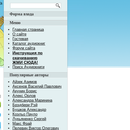
ть
Форма входа
Меню
Главная страница
О сайте
Гостевая
Каталог аудиокниг
Форум сайта
Инструкция по
скачиванию
ЖМИ СЮДА!
Поиск Аудиокниги
Популярные авторы
Айзек Азимов
Аксенов Василий Павлович
Акунин Борис
Алекс Орлов
]
Александра Маринина
Брэдбери Рэй
Бушков Александр
Коэльо Пауло
Лукьяненко Сергей
Макс Фрай
Пелевин Виктор Олегович