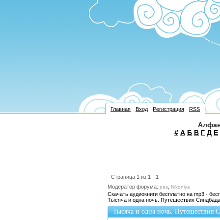
Главная
Вход
Регистрация
RSS
Алфав
#
А
Б
В
Г
Д
Е
Страница
1
из
1
1
Модератор форума:
,
pas
Nikoniya
Скачать аудиокниги бесплатно на mp3 - бес
Тысяча и одна ночь. Путешествия Синдбад
Тысяча и одна ночь. Путешествия 