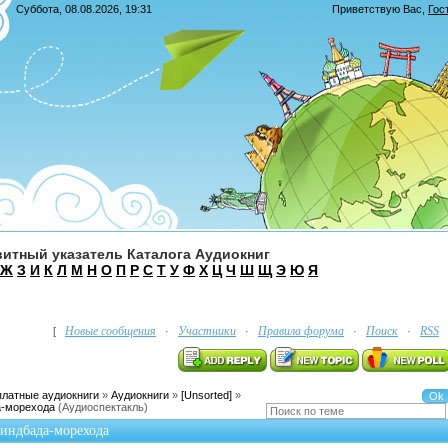
Суббота, 08.08.2026, 19:31
Приветствую Вас
,
Гос
итный указатель Каталога Аудиокниг
Ж
З
И
К
Л
М
Н
О
П
Р
С
Т
У
Ф
Х
Ц
Ч
Ш
Щ
Э
Ю
Я
Новые сообщения
Участники
Правила форума
Поиск
RSS
[
·
·
·
·
платные аудиокниги
»
Аудиокниги
»
[Unsorted]
»
а-морехода
(Аудиоспектакль)
Синдбада-морехода