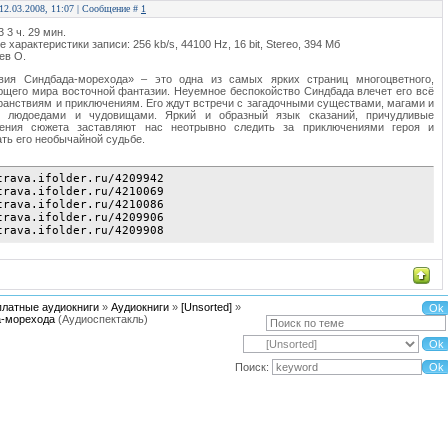
 12.03.2008, 11:07 | Сообщение #
1
 3 ч. 29 мин.
 характеристики записи: 256 kb/s, 44100 Hz, 16 bit, Stereo, 394 Мб
ев О.
вия Синдбада-морехода» – это одна из самых ярких страниц многоцветного,
щего мира восточной фантазии. Неуемное беспокойство Синдбада влечет его всё
ранствиям и приключениям. Его ждут встречи с загадочными существами, магами и
, людоедами и чудовищами. Яркий и образный язык сказаний, причудливые
тения сюжета заставляют нас неотрывно следить за приключениями героя и
ть его необычайной судьбе.
trava.ifolder.ru/4209942
trava.ifolder.ru/4210069
trava.ifolder.ru/4210086
trava.ifolder.ru/4209906
trava.ifolder.ru/4209908
платные аудиокниги
»
Аудиокниги
»
[Unsorted]
»
а-морехода
(Аудиоспектакль)
Поиск: