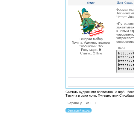
sieger
Дата: Среда,
Формат mp3
Технические
Читает Иса
«Путешест
захватываю
к новым ст
чародеями
хитроспле
Генерал-майор
сопережива
Группа: Администраторы
Сообщений:
327
Code
Репутация:
9
Статус:
Offline
http://
http://
http://
http://
http://
Скачать аудиокниги бесплатно на mp3 - бес
Тысяча и одна ночь. Путешествия Синдбад
Страница
1
из
1
1