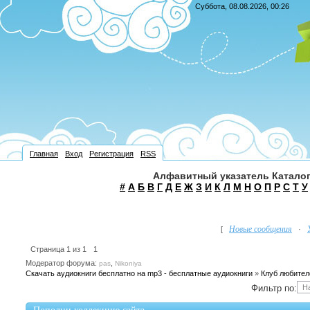
Суббота, 08.08.2026, 00:26
Главная
Вход
Регистрация
RSS
Алфавитный указатель Каталог
#
А
Б
В
Г
Д
Е
Ж
З
И
К
Л
М
Н
О
П
Р
С
Т
У
Новые сообщения
[
·
Страница
1
из
1
1
Модератор форума:
,
pas
Nikoniya
Скачать аудиокниги бесплатно на mp3 - бесплатные аудиокниги
»
Клуб любител
Фильтр по: