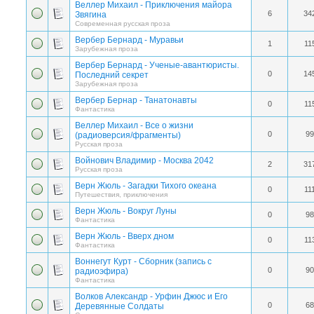
Веллер Михаил - Приключения майора
6
34
Звягина
Современная русская проза
Вербер Бернард - Муравьи
1
11
Зарубежная проза
Вербер Бернард - Ученые-авантюристы.
0
14
Последний секрет
Зарубежная проза
Вербер Бернар - Танатонавты
0
11
Фантастика
Веллер Михаил - Все о жизни
0
99
(радиоверсия/фрагменты)
Русская проза
Войнович Владимир - Москва 2042
2
31
Русская проза
Верн Жюль - Загадки Тихого океана
0
11
Путешествия, приключения
Верн Жюль - Вокруг Луны
0
98
Фантастика
Верн Жюль - Вверх дном
0
11
Фантастика
Воннегут Курт - Сборник (запись с
0
90
радиоэфира)
Фантастика
Волков Александр - Урфин Джюс и Его
0
68
Деревянные Cолдаты