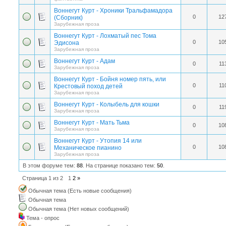
Воннегут Курт - Хроники Тральфамадора
0
12
(Сборник)
Зарубежная проза
Воннегут Курт - Лохматый пес Тома
0
10
Эдисона
Зарубежная проза
Воннегут Курт - Адам
0
11
Зарубежная проза
Воннегут Курт - Бойня номер пять, или
0
11
Крестовый поход детей
Зарубежная проза
Воннегут Курт - Колыбель для кошки
0
11
Зарубежная проза
Воннегут Курт - Мать Тьма
0
10
Зарубежная проза
Воннегут Курт - Утопия 14 или
0
10
Механическое пианино
Зарубежная проза
В этом форуме тем:
88
. На странице показано тем:
50
.
Страница
1
из
2
1
2
»
Обычная тема (Есть новые сообщения)
Обычная тема
Обычная тема (Нет новых сообщений)
Тема - опрос