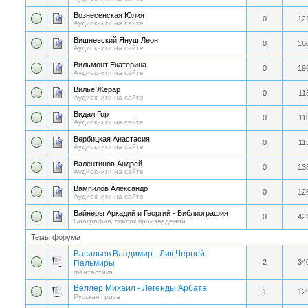
Вознесенская Юлия
0
12
Аудиокниги на сайте
Вишневский Януш Леон
0
16
Аудиокниги на сайте
Вильмонт Екатерина
0
19
Аудиокниги на сайте
Вилье Жерар
0
11
Аудиокниги на сайте
Видал Гор
0
11
Аудиокниги на сайте
Вербицкая Анастасия
0
11
Аудиокниги на сайте
Валентинов Андрей
0
13
Аудиокниги на сайте
Вампилов Александр
0
12
Аудиокниги на сайте
Вайнеры Аркадий и Георгий - Библиография
0
42
Биография, список произведений
Темы форума
Васильев Владимир - Лик Черной
2
34
Пальмиры
фантастика
Веллер Михаил - Легенды Арбата
1
12
Русская проза