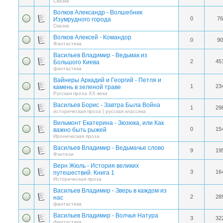
Сказка
Волков Александр - Волшебник
0
76
Изумрудного города
Сказка
Волков Алексей - Командор
0
90
Фантастика
Васильев Владимир - Ведьмак из
2
45
Большого Киева
фантастика
Вайнеры Аркадий и Георгий - Петля и
1
23
камень в зеленой траве
Русская проза ХХ века
Васильев Борис - Завтра Была Война
1
29
историческая проза | русская классика
Вильмонт Екатерина - Зюзюка, или Как
0
15
важно быть рыжей
Ироническая проза
Васильев Владимир - Ведьмачье слово
9
19
Фэнтези
Верн Жюль - История великих
3
16
путешествий. Книга 1
Историческая проза
Васильев Владимир - Зверь в каждом из
2
28
нас
фантастика
Васильев Владимир - Волчья Натура
3
32
фантастика