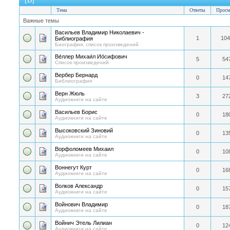
[В]
Тема
Ответы
Просм
Важные темы
Васильев Владимир Николаевич -
1
104
Библиография
Биография, список произведений
Ве́ллер Михаи́л Ио́сифович
5
54
Список произведений
Вербер Бернард
0
14
Библиография
Верн Жюль
3
27
Аудиокниги на сайте
Васильев Борис
0
18
Аудиокниги на сайте
Высоковский Зиновий
0
13
Аудиокниги на сайте
Ворфоломеев Михаил
0
10
Аудиокниги на сайте
Воннегут Курт
0
16
Аудиокниги на сайте
Волков Александр
0
15
Аудиокниги на сайте
Войнович Владимир
0
18
Аудиокниги на сайте
Войнич Этель Лилиан
0
12
Аудиокниги на сайте