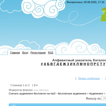
Воскресенье, 09.08.2026, 17:16
Главная
Вход
Регистрация
RSS
Алфавитный указатель Каталог
#
А
Б
В
Г
Д
Е
Ж
З
И
К
Л
М
Н
О
П
Р
С
Т
У
Новые сообщения
[
·
Страница
1
из
2
1
2
»
Модератор форума:
,
pas
Nikoniya
Скачать аудиокниги бесплатно на mp3 - бесплатные аудиокниги
»
Аудиокниги
»
Фильтр по: