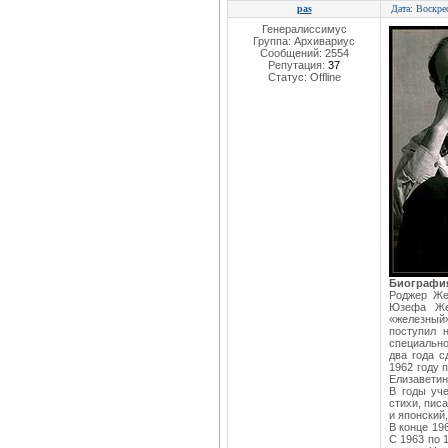
pas
Дата: Воскре
Генералиссимус
Группа: Архивариус
Сообщений:
2554
Репутация:
37
Статус:
Offline
Биографи
Роджер Же
Юзефа Же
«железный»
поступил 
специально
два года с
1962 году 
Елизаветин
В годы уч
стихи, пис
и японский
В конце 19
С 1963 по 