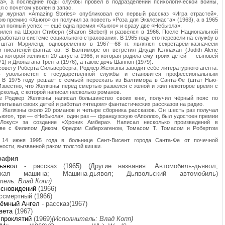
ка», а последние годы службы провел в подразделении психологической войны,
ыл с почетом уволен в запас.
у журнал «Amazing Stories» опубликовал его первый рассказ «Игра страстей».
ю премию «Хьюго» он получил за повесть «Роза для Экклезиаста» (1963), а в 1965
дал полный успех — ещё одна премия «Хьюго» и сразу две «Небьюла».
ился на Шэрон Стиберл (Sharon Steberl) и развёлся в 1966. После Национальной
 работал в системе социального страхования. В 1965 году его перевели на службу в
 штат Мэриленд, одновременно в 1967—68 гг. являлся секретарём-казначеем
 писателей-фантастов. В Балтиморе он встретил Джуди Кэллахан (Judith Alene
 на которой женился 20 августа 1966, и которая родила ему троих детей — сыновей
1) и Джонатана Трента (1976), а также дочь Шаннон (1979).
 совету Роберта Сильверберга, Роджер Желязны заводит себе литературного агента.
 увольняется с государственной службы и становится профессиональным
. В 1975 году решает с семьёй переехать из Балтимора в Санта-Фе (штат Нью-
Известно, что Желязны перед смертью развелся с женой и жил некоторое время с
скольд, с которой написал несколько романов.
е Роджер Желязны написал большинство своих книг, получил чёрный пояс по
спитывал своих детей и работал «чтецом» фантастических рассказов на радио.
. Желязны около 20 романов и четыре сборника рассказов. Он шесть раз получал
юго», три — «Небьюла», один раз — французскую «Аполло», был удостоен премии
Локус» за создание «Хроник Амбера». Написал несколько произведений в
тве с Филипом Диком, Фредом Саберхагеном, Томасом Т. Томасом и Робертом
 14 июня 1995 года в больнице Сент-Висент города Санта-Фе от почечной
ности, вызванной раком толстой кишки.
рафия
дьявол
- рассказ (1965) (Другие названия: Автомобиль-дьявол;
ьская машина; Машина-дьявол; Дьявольский автомобиль)
тель: Влад Копп)
 сновидений
(1966)
ссмертный (1966)
Тёмный Ангел
- рассказ(1967)
вета
(1967)
 проклятий
(1969)
(Исполнитель: Влад Копп)