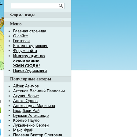
ть
Форма входа
Меню
Главная страница
О сайте
Гостевая
Каталог аудиокниг
Форум сайта
Инструкция по
скачиванию
ЖМИ СЮДА!
Поиск Аудиокниги
Популярные авторы
Айзек Азимов
Аксенов Василий Павлович
Акунин Борис
Алекс Орлов
]
Александра Маринина
Брэдбери Рэй
Бушков Александр
Коэльо Пауло
Лукьяненко Сергей
Макс Фрай
Пелевин Виктор Олегович