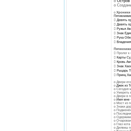
o
Остров
o Создани
o
Хроники
Пятикнижие

Девять п

Девять п

Ружья Ав

Знак Еди

Рука Обе

Владения
Пятикниж
 Пролог к

Карты С

Кровь Ам

Знак Хао

Рыцарь Т

Принц Ха
o Двери его
o
Джек из Т
o Сегодня 
o Умереть 
o Двери в п
o
Имя мне 
o Мост из п
o Знаки дор
o Подменён
o Последни
o Одержимы
o Очарован
o Глаз кота
o Дилвиш п