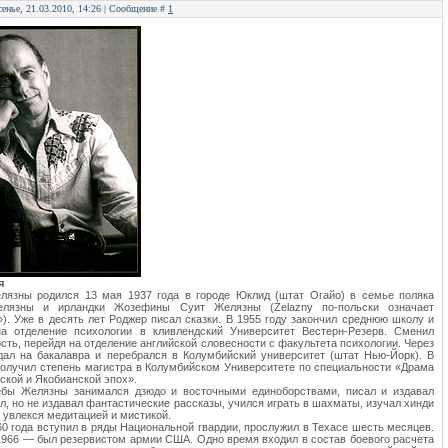
сенье, 21.03.2010, 14:26 | Сообщение #
1
я
лязны родился 13 мая 1937 года в городе Юклид (штат Огайо) в семье поляка
лязны и ирландки Жозефины Суит Желязны (Żelazny по-польски означает
). Уже в десять лет Роджер писал сказки. В 1955 году закончил среднюю школу и
на отделение психологии в кливлендский Университет Вестерн-Резерв. Сменил
сть, перейдя на отделение английской словесности с факультета психологии. Через
дал на бакалавра и перебрался в Колумбийский университет (штат Нью-Йорк). В
получил степень магистра в Колумбийском Университете по специальности «Драма
ской и Якобианской эпох».
ебы Желязны занимался дзюдо и восточными единоборствами, писал и издавал
ал, но не издавал фантастические рассказы, учился играть в шахматы, изучал хинди
, увлекся медитацией и мистикой.
60 года вступил в ряды Национальной гвардии, прослужил в Техасе шесть месяцев.
1966 — был резервистом армии США. Одно время входил в состав боевого расчета