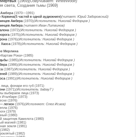
 Мёртвых
(1969)
(Озвучивает: WhiteWoolf)
я света, Создания тьмы (1969)
 Амбера
(1970—1991)
 Корвина(5 частей в одной аудиокниге)
(читает: Юрий Заборовский)
ринцев Амбера
(1970)
(Исполнитель: Николай Федорцов )
ринцев Амбера
(читает Иван Литвинов)
алона
(1972)
(Исполнитель: Николай Федорцов )
норога
(1975)
(Исполнитель: Николай Федорцов )
рона
(1976)
(Исполнитель: Николай Федорцов )
 Хаоса
(1978)
(Исполнитель: Николай Федорцов )
ие Мерлина
 «Картам Рока» (1985)
удьбы
(1985)
(Исполнитель: Николай Федорцов )
бера
(1986)
(Исполнитель: Николай Федорцов )
са
(1987)
(Исполнитель: Николай Федорцов )
еней
(1989)
(Исполнитель: Николай Федорцов )
оса
(1991)
(Исполнитель: Николай Федорцов )
 лица, фонари его губ (1971)
ени
(1971)
(Исполнитель: babay7 )
мы выбираем лица (1973)
в Италбаре (1973)
еске (1976)
— легион
(1976)
(Исполняет: Олег Исаев)
епла (1976)
оги (1979)
ный (1980)
й защитник Камелота (1980)
й магией (1981)
ная земля (1981)
 (1982)
роклятый (1982)