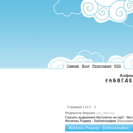
Главная
Вход
Регистрация
RSS
Алфав
#
А
Б
В
Г
Д
Е
Страница
1
из
1
1
Модератор форума:
,
pas
Nikoniya
Скачать аудиокниги бесплатно на mp3 - бес
Желязны Роджер - Библиография
(Биографи
Желязны Роджер - Библиография