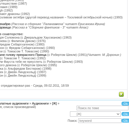
Единорога (1983)
утешествие (1987)
пламя (1989)
gh (1992)
вают драконы (1992)
оскливом октябре (другой перевод названия − Тоскливой октябрьской ночью) (1993)
декабрю
(Рассказ в сборнике "Лалангамена" читает Ерисанова Ирина)
удовище
(Рассказ в "Сборнике фантиков - 3" читает Атас)
в соавторстве:
аря Соломона (с Джеральдом Хаусманом) (1963)
Гнева (с Филипом Диком) (1976)
 Фредом Себаргхагеном) (1980)
рон (с Фредом Себаргхагеном) (1990)
ки (с Томасом Т. Томасом) (1990)
мне голову прекрасного Принца
(с Робертом Шекли) (1991)
(Читает: М. Доронин )
(с Томасом Т. Томасом) (1992)
оли Фауста тебе не преуспеть (с Робертом Шекли) (1993)
ного демона (с Робертом Шекли) (1995)
ка (с Альфредом Бестером) (1998)
ек (с Джейн Линдскольд) (1997)
он (с Джейн Линдскольд) (1999)
 отредактировал
pas
-
Среда, 09.02.2011, 18:59
платные аудиокниги
»
Аудиокниги
»
[Ж]
»
я, список произведений)
Поиск: