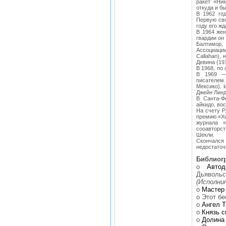
ракет «Ни
откуда и б
В 1962 год
Первую сво
году его ж
В 1964 жен
гвардии он
Балтимор,
Ассоциации
Callahan),
Девина (197
В 1968, по
В 1969 —
писателем
Мексико). 
Джейн Линд
В Санта-Ф
айкидо, во
На счету Р
премию «Хь
журнала «
сооавторс
Шекли.
Скончался
недостаточ
Библиог
o
Авто
Дьявол
(Исполни
o
Мастер
o Этот бе
o
Ангел 
o
Князь с
o
Долина