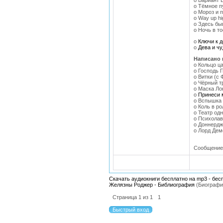
o Вариант 
o Тёмное п
o Мороз и 
o Way up hi
o Здесь бы
o Ночь в т
o
Ключи к 
o
Дева и ч
Написано 
o Кольцо ц
o Господь 
o Витки (с
o Чёрный т
o Маска Ло
o
Принеси 
o Вспышка 
o Коль в р
o Театр од
o Психолав
o Доннердж
o Лорд Дем
Сообщение
Скачать аудиокниги бесплатно на mp3 - бес
Желязны Роджер - Библиография
(Биографи
Страница
1
из
1
1