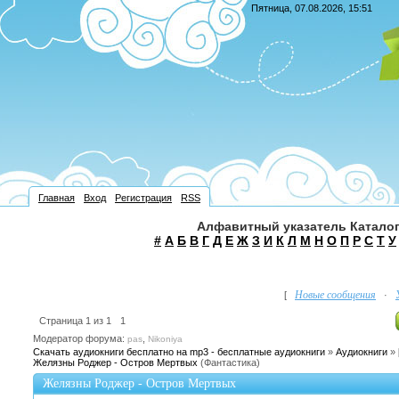
Пятница, 07.08.2026, 15:51
Главная
Вход
Регистрация
RSS
Алфавитный указатель Каталог
#
А
Б
В
Г
Д
Е
Ж
З
И
К
Л
М
Н
О
П
Р
С
Т
У
Новые сообщения
[
·
Страница
1
из
1
1
Модератор форума:
,
pas
Nikoniya
Скачать аудиокниги бесплатно на mp3 - бесплатные аудиокниги
»
Аудиокниги
»
Желязны Роджер - Остров Мертвых
(Фантастика)
Желязны Роджер - Остров Мертвых