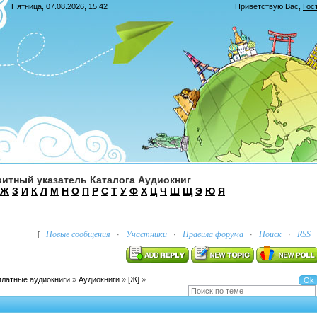
Пятница, 07.08.2026, 15:42
Приветствую Вас
,
Гос
итный указатель Каталога Аудиокниг
Ж
З
И
К
Л
М
Н
О
П
Р
С
Т
У
Ф
Х
Ц
Ч
Ш
Щ
Э
Ю
Я
Новые сообщения
Участники
Правила форума
Поиск
RSS
[
·
·
·
·
платные аудиокниги
»
Аудиокниги
»
[Ж]
»