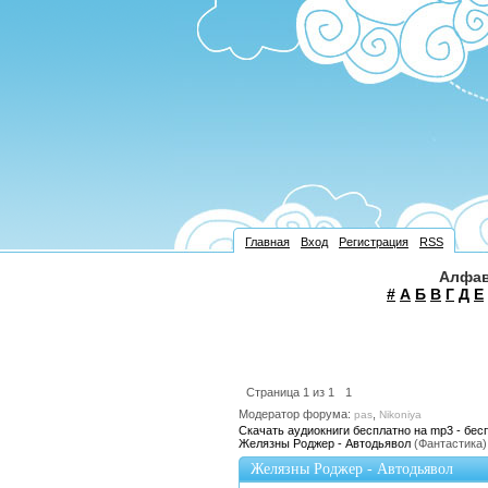
Главная
Вход
Регистрация
RSS
Алфав
#
А
Б
В
Г
Д
Е
Страница
1
из
1
1
Модератор форума:
,
pas
Nikoniya
Скачать аудиокниги бесплатно на mp3 - бес
Желязны Роджер - Автодьявол
(Фантастика)
Желязны Роджер - Автодьявол