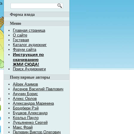
ть
Форма входа
Меню
Главная страница
О сайте
Гостевая
Каталог аудиокниг
Форум сайта
Инструкция по
скачиванию
ЖМИ СЮДА!
Поиск Аудиокниги
Популярные авторы
Айзек Азимов
Аксенов Василий Павлович
Акунин Борис
Алекс Орлов
]
Александра Маринина
Брэдбери Рэй
Бушков Александр
Коэльо Пауло
Лукьяненко Сергей
Макс Фрай
Пелевин Виктор Олегович