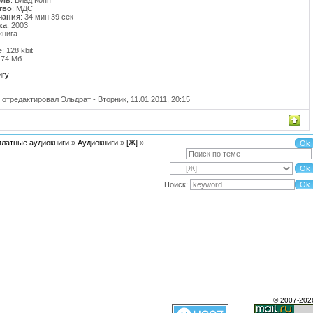
ель
: Влад Копп
тво
: МДС
чания
: 34 мин 39 сек
ка
: 2003
книга
e: 128 kbit
1.74 Мб
игу
 отредактировал
Эльдрат
-
Вторник, 11.01.2011, 20:15
платные аудиокниги
»
Аудиокниги
»
[Ж]
»
Поиск:
© 2007-202