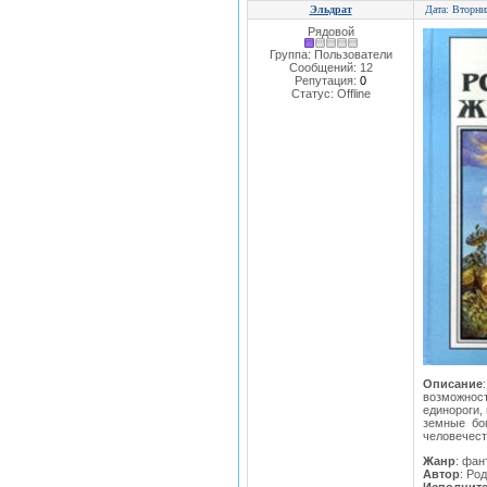
Эльдрат
Дата: Вторни
Рядовой
Группа: Пользователи
Сообщений:
12
Репутация:
0
Статус:
Offline
Описание
возможнос
единороги,
земные бог
человечест
Жанр
: фан
Автор
: Ро