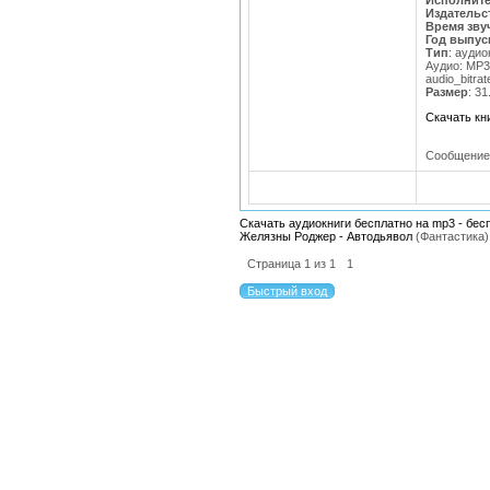
Исполнит
Издательс
Время зву
Год выпус
Тип
: аудио
Аудио: MP3
audio_bitrat
Размер
: 3
Скачать кн
Сообщение
Скачать аудиокниги бесплатно на mp3 - бес
Желязны Роджер - Автодьявол
(Фантастика)
Страница
1
из
1
1