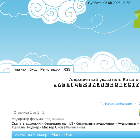
Суббота, 08.08.2026, 11:55
Главная
Вход
Регистрация
RSS
Алфавитный указатель Каталог
#
А
Б
В
Г
Д
Е
Ж
З
И
К
Л
М
Н
О
П
Р
С
Т
У
Новые сообщения
[
·
Страница
1
из
1
1
Модератор форума:
,
pas
Nikoniya
Скачать аудиокниги бесплатно на mp3 - бесплатные аудиокниги
»
Аудиокниги
»
Желязны Роджер - Мастер Снов
(Фантастика)
Желязны Роджер - Мастер Снов