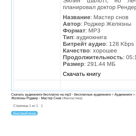
Эйлин Шалотт, но леч
планировал доктор Рендер
Название
: Мастер снов
Автор
: Роджер Желязны
Формат
: MP3
Тип
: аудиокнига
Битрейт аудио
: 128 Kbps
Качество
: хорошее
Продолжительность
: 05:
Размер
: 291.44 МБ
Скачать книгу
Скачать аудиокниги бесплатно на mp3 - бесплатные аудиокниги
»
Аудиокниги
»
Желязны Роджер - Мастер Снов
(Фантастика)
Страница
1
из
1
1