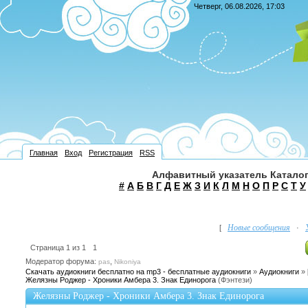
Четверг, 06.08.2026, 17:03
Главная
Вход
Регистрация
RSS
Алфавитный указатель Каталог
#
А
Б
В
Г
Д
Е
Ж
З
И
К
Л
М
Н
О
П
Р
С
Т
У
Новые сообщения
[
·
Страница
1
из
1
1
Модератор форума:
,
pas
Nikoniya
Скачать аудиокниги бесплатно на mp3 - бесплатные аудиокниги
»
Аудиокниги
»
Желязны Роджер - Хроники Амбера 3. Знак Единорога
(Фэнтези)
Желязны Роджер - Хроники Амбера 3. Знак Единорога