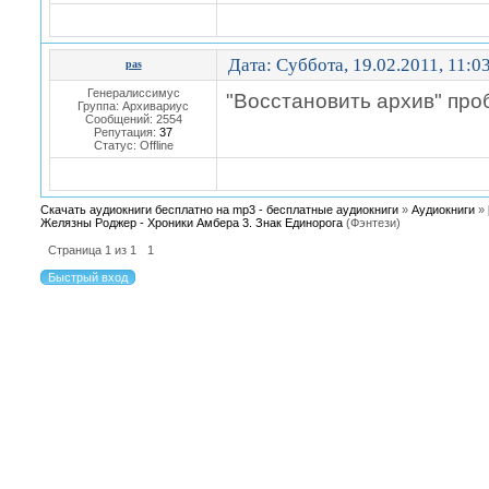
Дата: Суббота, 19.02.2011, 11:0
pas
Генералиссимус
"Восстановить архив" про
Группа: Архивариус
Сообщений:
2554
Репутация:
37
Статус:
Offline
Скачать аудиокниги бесплатно на mp3 - бесплатные аудиокниги
»
Аудиокниги
»
Желязны Роджер - Хроники Амбера 3. Знак Единорога
(Фэнтези)
Страница
1
из
1
1