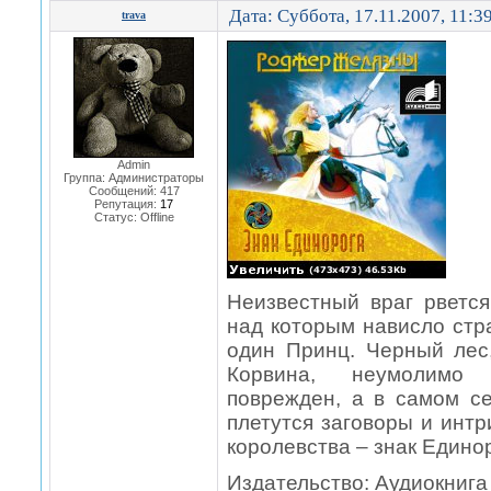
Дата: Суббота, 17.11.2007, 11:3
trava
Admin
Группа: Администраторы
Сообщений:
417
Репутация:
17
Статус:
Offline
Неизвестный враг рвется
над которым нависло стр
один Принц. Черный лес
Корвина, неумолимо 
поврежден, а в самом с
плетутся заговоры и инт
королевства – знак Един
Издательство: Аудиокнига