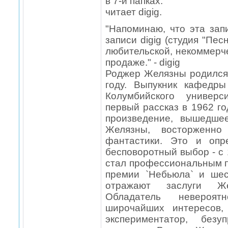
в 7-и папках.
читает digig.
"Напоминаю, что эта зап
записи digig (студия "Пес
любительской, некоммерч
продаже." - digig
Роджер Желязны родился
году. Выпукник кафедр
Колумбийского универс
первый рассказ в 1962 го
произведение, вышедше
Желязны, восторженно 
фантастики. Это и опр
бесповоротный выбор - с
стал профессиональным п
премии `Небьюла` и шес
отражают заслуги Ж
Обладатель невероят
широчайших интересов,
экспериментатор, безу