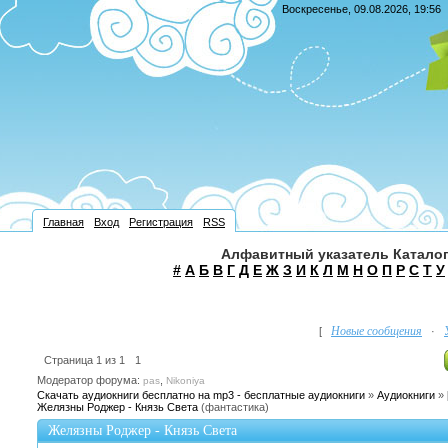
Воскресенье, 09.08.2026, 19:56
Главная
Вход
Регистрация
RSS
Алфавитный указатель Каталог
#
А
Б
В
Г
Д
Е
Ж
З
И
К
Л
М
Н
О
П
Р
С
Т
У
Новые сообщения
[
·
Страница
1
из
1
1
Модератор форума:
,
pas
Nikoniya
Скачать аудиокниги бесплатно на mp3 - бесплатные аудиокниги
»
Аудиокниги
»
Желязны Роджер - Князь Света
(фантастика)
Желязны Роджер - Князь Света