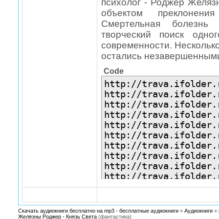
психолог - Роджер Желяз
объектом преклонения
Смертельная болезнь
творческий поиск одно
современности. Несколько
остались незавершенными
Code
http://trava.ifolder.
http://trava.ifolder.
http://trava.ifolder.
http://trava.ifolder.
http://trava.ifolder.
http://trava.ifolder.
http://trava.ifolder.
http://trava.ifolder.
http://trava.ifolder.
http://trava.ifolder.
http://trava.ifolder.
http://trava.ifolder.
Скачать аудиокниги бесплатно на mp3 - бесплатные аудиокниги
»
Аудиокниги
»
Желязны Роджер - Князь Света
(фантастика)