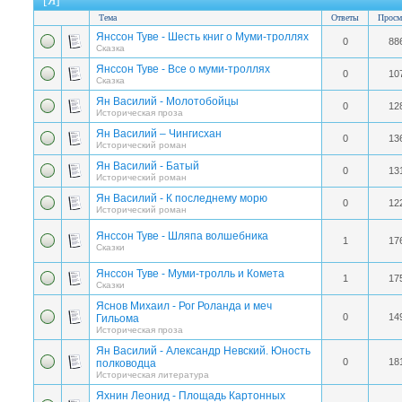
[Я]
Тема
Ответы
Просм
Янссон Туве - Шесть книг о Муми-троллях
0
88
Сказка
Янссон Туве - Все о муми-троллях
0
10
Сказка
Ян Василий - Молотобойцы
0
12
Историческая проза
Ян Василий – Чингисхан
0
13
Исторический роман
Ян Василий - Батый
0
13
Исторический роман
Ян Василий - К последнему морю
0
12
Исторический роман
Янссон Туве - Шляпа волшебника
1
17
Сказки
Янссон Туве - Муми-тролль и Комета
1
17
Сказки
Яснов Михаил - Рог Роланда и меч
0
14
Гильома
Историческая проза
Ян Василий - Александр Невский. Юность
0
18
полководца
Историческая литература
Яхнин Леонид - Площадь Картонных