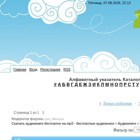
Пятница, 07.08.2026, 22:13
Главная
Вход
Регистрация
RSS
Алфавитный указатель Каталог
#
А
Б
В
Г
Д
Е
Ж
З
И
К
Л
М
Н
О
П
Р
С
Т
У
Новые сообщения
[
·
Страница
1
из
1
1
Модератор форума:
,
pas
Nikoniya
Скачать аудиокниги бесплатно на mp3 - бесплатные аудиокниги
»
Аудиокниги
»
Фильтр по: