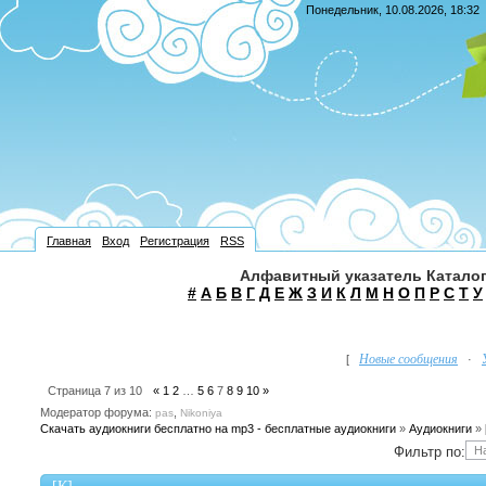
Понедельник, 10.08.2026, 18:32
Главная
Вход
Регистрация
RSS
Алфавитный указатель Каталог
#
А
Б
В
Г
Д
Е
Ж
З
И
К
Л
М
Н
О
П
Р
С
Т
У
Новые сообщения
[
·
Страница
7
из
10
«
1
2
…
5
6
7
8
9
10
»
Модератор форума:
,
pas
Nikoniya
Скачать аудиокниги бесплатно на mp3 - бесплатные аудиокниги
»
Аудиокниги
»
Фильтр по: