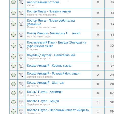
0
85
необитаемом острове
Сказка
Корчак Януш - Правила жизни
0
82
Психология, педагогика
Корчак Януш - Право ребенка на
0
61
уважение
Психология, педагогика
Котин Максим - Чичваркин Е… гений
0
84
Бизнес литература
Котляревский Иван - Енеїда (Энеида) на
0
30
украинском языке
Классика
Коупленд Дуглас - Generation Икс
0
89
Зарубежная проза
Кошко Аркадий - Король сыска
0
97
Кошко Аркадий - Розовый бриллиант
2
26
исторический роман
Кошко Аркадий - Шантаж
0
21
Детектив
Коэльо Пауло - Алхимик
0
67
Эзотерика
Коэльо Пауло - Брида
1
37
Зарубежная проза
Коэльо Пауло - Вероника Решает Умереть
1
59
Эзотерика