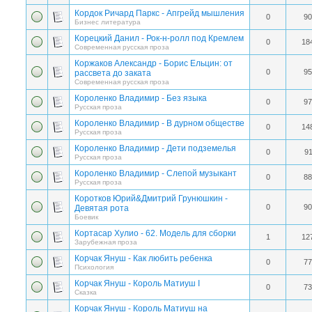
Кордок Ричард Паркс - Апгрейд мышления
0
90
Бизнес литература
Корецкий Данил - Рок-н-ролл под Кремлем
0
18
Современная русская проза
Коржаков Александр - Борис Ельцин: от
0
95
рассвета до заката
Современная русская проза
Короленко Владимир - Без языка
0
97
Русская проза
Короленко Владимир - В дурном обществе
0
14
Русская проза
Короленко Владимир - Дети подземелья
0
91
Русская проза
Короленко Владимир - Слепой музыкант
0
88
Русская проза
Коротков Юрий&Дмитрий Грунюшкин -
0
90
Девятая рота
Боевик
Кортасар Хулио - 62. Модель для сборки
1
12
Зарубежная проза
Корчак Януш - Как любить ребенка
0
77
Психология
Корчак Януш - Король Матиуш I
0
73
Сказка
Корчак Януш - Король Матиуш на