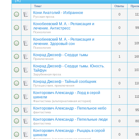
[К]
Тема
↑
Ответы
Просм
Кони Анатолий - Избранное
0
11
Русская проза
Конобеевский М. А. - Релаксация и
0
99
лечение. Антистресс
Психология
Конобеевский М. А. - Релаксация и
0
10
лечение. Здоровый сон
Психология
Конрад Джозеф - Сердце тьмы
1
16
Приключения
Конрад Джозеф - Сердце тьмы. Юность.
0
10
Тайфун
Зарубежная проза
Конрад Джозеф - Тайный сообщник
0
11
Путешествия, приключения
Конторович Александр - Лорд в серой
1
11
шинели
Фантастика (альтернативная история)
Конторович Александр - Пепельное небо
0
95
фантастика
Конторович Александр - Пепельные люди
0
80
фантастика
Конторович Александр - Рыцарь в серой
0
95
шинели
Фантастика (альтернативная история)