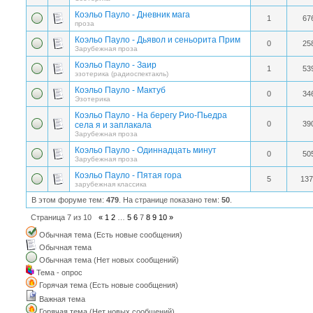
Коэльо Пауло - Дневник мага
1
67
проза
Коэльо Пауло - Дьявол и сеньорита Прим
0
25
Зарубежная проза
Коэльо Пауло - Заир
1
53
эзотерика (радиоспектакль)
Коэльо Пауло - Мактуб
0
34
Эзотерика
Коэльо Пауло - На берегу Рио-Пьедра
0
39
села я и заплакала
Зарубежная проза
Коэльо Пауло - Одиннадцать минут
0
50
Зарубежная проза
Коэльо Пауло - Пятая гора
5
137
зарубежная классика
В этом форуме тем:
479
. На странице показано тем:
50
.
Страница
7
из
10
«
1
2
…
5
6
7
8
9
10
»
Обычная тема (Есть новые сообщения)
Обычная тема
Обычная тема (Нет новых сообщений)
Тема - опрос
Горячая тема (Есть новые сообщения)
Важная тема
Горячая тема (Нет новых сообщений)