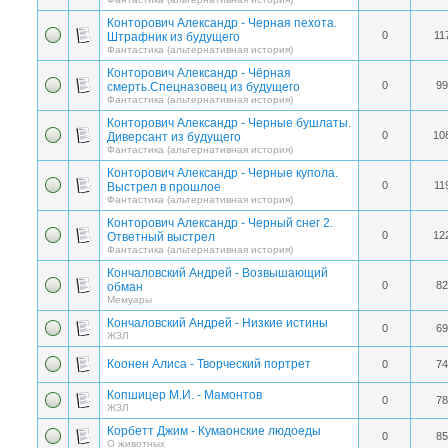
Конторович Александр - Черная пехота.
0
11
Штрафник из будущего
Фантастика (альтернативная история)
Конторович Александр - Чёрная
0
99
смерть.Спецназовец из будущего
Фантастика (альтернативная история)
Конторович Александр - Черные бушлаты.
0
10
Диверсант из будущего
Фантастика (альтернативная история)
Конторович Александр - Черные купола.
0
11
Выстрел в прошлое
Фантастика (альтернативная история)
Конторович Александр - Черный снег 2.
0
12
Ответный выстрел
Фантастика (альтернативная история)
Кончаловский Андрей - Возвышающий
0
82
обман
Мемуары
Кончаловский Андрей - Низкие истины
0
69
ЖЗЛ
Коонен Алиса - Творческий портрет
0
74
Копшицер М.И. - Мамонтов
0
78
ЖЗЛ
Корбетт Джим - Кумаонские людоеды
0
85
О животных